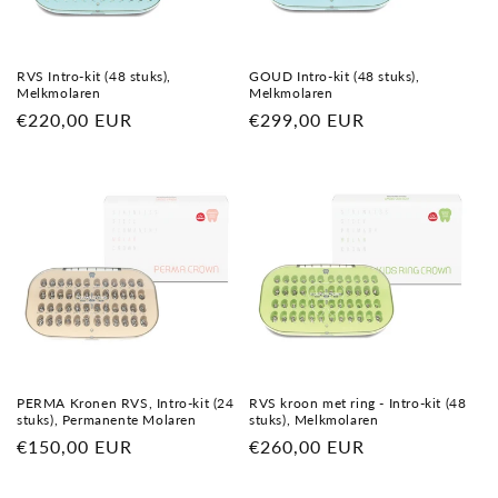
e
:
RVS Intro-kit (48 stuks),
GOUD Intro-kit (48 stuks),
Melkmolaren
Melkmolaren
Normale
€220,00 EUR
Normale
€299,00 EUR
prijs
prijs
PERMA Kronen RVS, Intro-kit (24
RVS kroon met ring - Intro-kit (48
stuks), Permanente Molaren
stuks), Melkmolaren
Normale
€150,00 EUR
Normale
€260,00 EUR
prijs
prijs